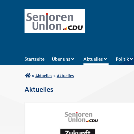
Senioren-Union der CDU De
Startseite
Über uns
Aktuelles
Politik
Sie sind hier
»
Aktuelles
»
Aktuelles
Aktuelles
Seiten