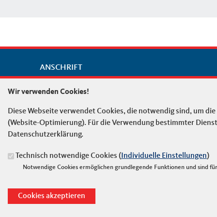
ANSCHRIFT
Fußbereich
Senioren-Union der CDU Deutschlands
Wir verwenden Cookies!
Konrad-Adenauer-Haus
Klingelhöferstraße 8
Diese Webseite verwendet Cookies, die notwendig sind, um die
10785
Berlin
(Website-Optimierung). Für die Verwendung bestimmter Dienste, 
Telefon:
030 22070445
Datenschutzerklärung.
E-Mail:
seniorenunion@cdu.de
Technisch notwendige Cookies (
Individuelle Einstellungen
)
Notwendige Cookies ermöglichen grundlegende Funktionen und sind für 
©2026 Senioren-Union der CDU Deutschlands