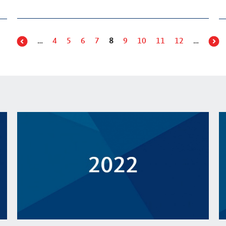
…
4
5
6
7
8
9
10
11
12
…