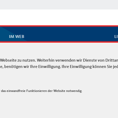
IM WEB
L
CDU Deutschlands
I
CDU/CSU Bundestagsfraktion
Ko
 Webseite zu nutzen. Weiterhin verwenden wir Dienste von Drittan
Si
benötigen wir Ihre Einwilligung. Ihre Einwilligung können Sie jed
Da
das einwandfreie Funktionieren der Website notwendig.