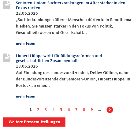
Senioren-Union: Suchterkrankungen im Alter stärker in den
Fokus rücken
22.06.2026
„Suchterkrankungen älterer Menschen dürfen kein Randthema
bleiben. Sie müssen stärker in den Fokus von Politik,
Gesundheitswesen und Gesellschaft...
mehr lesen
Hubert Hüppe wirbt für Bildungsreformen und
gesellschaftlichen Zusammenhalt
18.06.2026
Auf Einladung des Landesvorsitzenden, Detlev Göllner, nahm
der Bundesvorsitzende der Senioren-Union, Hubert Hüppe, in
Rostock an einer...
mehr lesen
Seiten
1
2
3
4
5
6
7
8
9
…
Weitere Pressemitteilungen