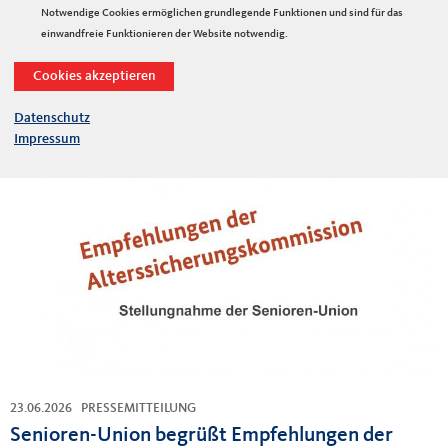
fordert konsequenten Hitzeschutz
Notwendige Cookies ermöglichen grundlegende Funktionen und sind für das
einwandfreie Funktionieren der Website notwendig.
Angesichts immer häufiger auftretender extremer Hitzewellen fordert
die Senioren-Union der CDU Deutschlands von Bund, Ländern und
Kommunen einen...
Datenschutz
Impressum
23.06.2026
PRESSEMITTEILUNG
Senioren-Union begrüßt Empfehlungen der