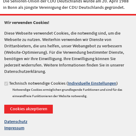
Die Senioren-Union der CDU Deutschlands wurde am 20. April 1988
in Bonn als jüngste Vereinigung der CDU Deutschlands gegründet.
"Ältere Menschen wollen heute eingebunden sein. Sie wollen
Wir verwenden Cookies!
mitwirken und mitgestalten und dafür die Anerkennung finden, die Sie
verdienen.", sagte Bundeskanzler Dr. Helmut Kohl bei seiner
Diese Webseite verwendet Cookies, die notwendig sind, um die
Eröffnungsrede im Konrad-Adenauer-Haus.
Webseite zu nutzen. Weiterhin verwenden wir Dienste von
Drittanbietern, die uns helfen, unser Webangebot zu verbessern
Der Aufbau der Senioren-Union entspricht dem der CDU. Sie verfügt
(Website-Optimierung). Für die Verwendung bestimmter Dienste,
deutschlandweit über knapp 360 Kreisvereinigungen. Von den über
benötigen wir Ihre Einwilligung. Ihre Einwilligung können Sie
54.000 zahlenden Mitgliedern sind rund 52 Prozent gleichzeitig
jederzeit widerrufen. Weitere Informationen finden Sie in unserer
Mitglied in der CDU. In die Senioren-Union kann jeder über 60-Jährige
Datenschutzerklärung.
eintreten. Eine CDU-Mitgliedschaft ist nicht erforderlich. CDU-
Technisch notwendige Cookies (
Individuelle Einstellungen
)
Mitglieder, die über 60 Jahre alt sind, sind nicht automatisch Mitglied
Notwendige Cookies ermöglichen grundlegende Funktionen und sind für das
der Senioren-Union, sondern müssen eigenständig in die Senioren-
einwandfreie Funktionieren der Website notwendig.
Union eintreten, wenn sie Mitglied werden möchten. Die
Bundesgeschäftsstelle der Senioren-Union hat ihren Sitz im Konrad-
Adenauer-Haus, der CDU-Zentrale in Berlin-Tiergarten. Die Senioren-
Union ist auf europäischer Ebene in der Europäischen Senioren Union
Datenschutz
(ESU) vertreten.
Impressum
Die Vorgeschichte der Senioren-Union reicht bis in die 70er Jahre