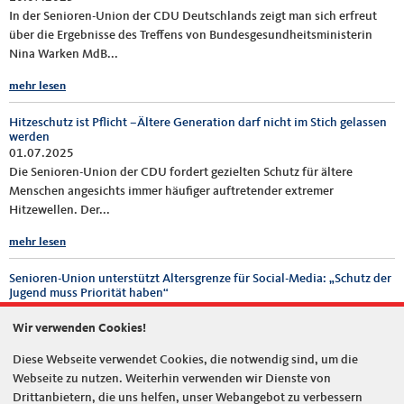
In der Senioren-Union der CDU Deutschlands zeigt man sich erfreut
über die Ergebnisse des Treffens von Bundesgesundheitsministerin
Nina Warken MdB...
mehr lesen
Hitzeschutz ist Pflicht –Ältere Generation darf nicht im Stich gelassen
werden
01.07.2025
Die Senioren-Union der CDU fordert gezielten Schutz für ältere
Menschen angesichts immer häufiger auftretender extremer
Hitzewellen. Der...
mehr lesen
Senioren-Union unterstützt Altersgrenze für Social-Media: „Schutz der
Jugend muss Priorität haben“
26.06.2025
Wir verwenden Cookies!
Die Senioren-Union der CDU Deutschlands begrüßt ausdrücklich den
Vorstoß der neuen Bundesfamilienministerin Karin Prien (CDU), die
Diese Webseite verwendet Cookies, die notwendig sind, um die
Nutzung von...
Webseite zu nutzen. Weiterhin verwenden wir Dienste von
Drittanbietern, die uns helfen, unser Webangebot zu verbessern
mehr lesen