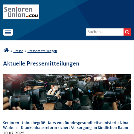
Senioren-Union der CDU
Suchformular
Suche
Deutschlands
Toggle navigation
Sie sind hier
»
Presse
»
Pressemitteilungen
Aktuelle Pressemitteilungen
Senioren-Union begrüßt Kurs von Bundesgesundheitsministerin Nina
Warken – Krankenhausreform sichert Versorgung im ländlichen Raum
10.07.2025