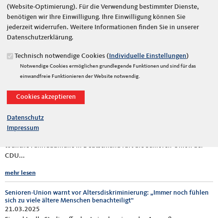
(Website-Optimierung). Für die Verwendung bestimmter Dienste,
„Pflege darf nicht auf dem Papier scheitern – Staatliche Untätigkeit
benötigen wir Ihre Einwilligung. Ihre Einwilligung können Sie
gefährdet Menschenwürde im Alter“
jederzeit widerrufen. Weitere Informationen finden Sie in unserer
13.05.2025
Datenschutzerklärung.
Zu den alarmierenden Ergebnissen der Report Mainz-Recherchen über
extreme Verzögerungen bei der Bewilligung von Leistungen der „Hilfe
Technisch notwendige Cookies (
Individuelle Einstellungen
)
zur Pflege“...
Notwendige Cookies ermöglichen grundlegende Funktionen und sind für das
einwandfreie Funktionieren der Website notwendig.
mehr lesen
Sicherheit für die Schwächsten: Senioren-Union fordert Wende in der
Verkehrspolitik - Mehr Rücksicht auf Ältere und Schwache im
Straßenverkehr
Datenschutz
02.05.2025
Impressum
Angesichts alarmierender Zahlen des Statistischen Bundesamts über
tödliche Fahrradunfälle in Deutschland ruft die Senioren-Union der
CDU...
mehr lesen
Senioren-Union warnt vor Altersdiskriminierung: „Immer noch fühlen
sich zu viele ältere Menschen benachteiligt“
21.03.2025