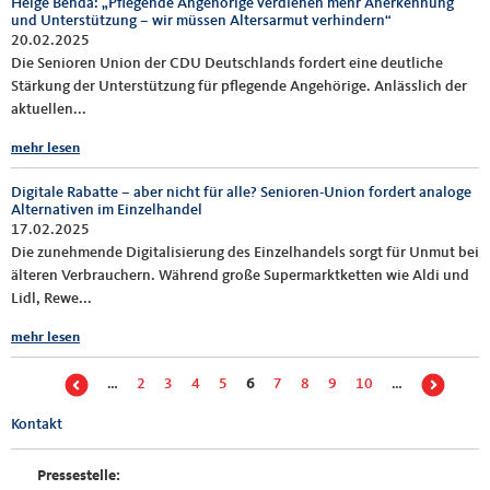
Helge Benda: „Pflegende Angehörige verdienen mehr Anerkennung
und Unterstützung – wir müssen Altersarmut verhindern“
20.02.2025
Die Senioren Union der CDU Deutschlands fordert eine deutliche
Stärkung der Unterstützung für pflegende Angehörige. Anlässlich der
aktuellen...
mehr lesen
Digitale Rabatte – aber nicht für alle? Senioren-Union fordert analoge
Alternativen im Einzelhandel
17.02.2025
Die zunehmende Digitalisierung des Einzelhandels sorgt für Unmut bei
älteren Verbrauchern. Während große Supermarktketten wie Aldi und
Lidl, Rewe...
mehr lesen
Seiten
…
2
3
4
5
6
7
8
9
10
…
Kontakt
Pressestelle: