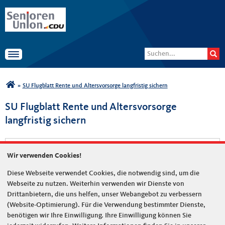
Senioren-Union der CDU
Suchformular
Suche
Deutschlands
Toggle navigation
Sie sind hier
»
SU Flugblatt Rente und Altersvorsorge langfristig sichern
SU Flugblatt Rente und Altersvorsorge
langfristig sichern
Wir verwenden Cookies!
Diese Webseite verwendet Cookies, die notwendig sind, um die
Webseite zu nutzen. Weiterhin verwenden wir Dienste von
Drittanbietern, die uns helfen, unser Webangebot zu verbessern
(Website-Optimierung). Für die Verwendung bestimmter Dienste,
benötigen wir Ihre Einwilligung. Ihre Einwilligung können Sie