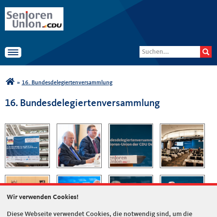
Senioren-Union der CDU
Suchformular
Suche
Deutschlands
Toggle navigation
Sie sind hier
»
16. Bundesdelegiertenversammlung
16. Bundesdelegiertenversammlung
Wir verwenden Cookies!
Diese Webseite verwendet Cookies, die notwendig sind, um die